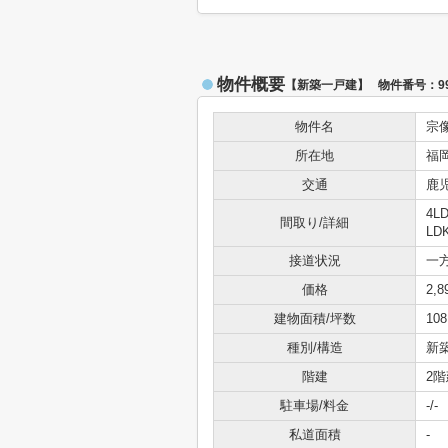
物件概要
【新築一戸建】 物件番号：990
物件名
宗
所在地
福岡
交通
鹿
4L
間取り/詳細
LD
接道状況
一方
価格
2,
建物面積/坪数
108
種別/構造
新
階建
2階
駐車場/料金
-/-
私道面積
-