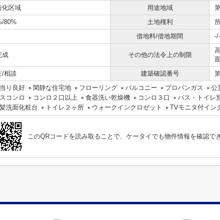
街化区域
用途地域
%/80%
土地権利
借地料/借地期間
-/
完成
その他の法令上の制限
主/相談
建築確認番号
第
当り良好
閑静な住宅地
フローリング
バルコニー
プロパンガス
公
スコンロ
コンロ２口以上
食器洗い乾燥機
コンロ３口
バス・トイレ
髪洗面化粧台
トイレ２ヶ所
ウォークインクロゼット
TVモニタ付イン
このQRコードを読み取ることで、ケータイでも物件情報を確認で