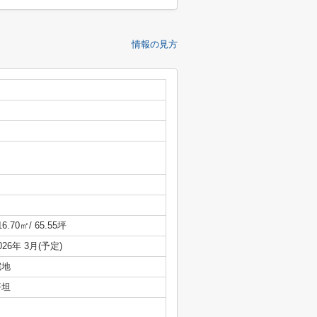
情報の見方
16.70㎡/ 65.55坪
026年 3月(予定)
宅地
平坦