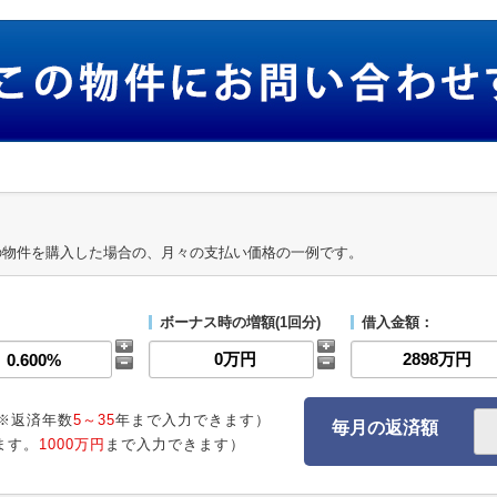
の物件を購入した場合の、月々の支払い価格の一例です。
ボーナス時の増額(1回分)
借入金額：
※返済年数
5～35
年まで入力できます）
毎月の返済額
ます。
1000万円
まで入力できます）