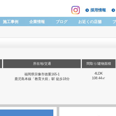
採用情報
施工事例
企業情報
ブログ
お近くの店舗
所在地/交通
間取り/建物面積
4LDK
福岡県宗像市徳重165-1
108.44㎡
鹿児島本線「教育大前」駅 徒歩18分