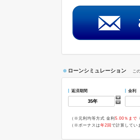
ローンシミュレーション
こ
返済期間
金利
（※元利均等方式 金利
5.00％まで
（※ボーナスは
年2回
で計算してい