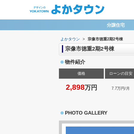
分譲住宅
よかタウン
>
宗像市徳重2期2号棟
宗像市徳重2期2号棟
物件紹介
価格
ローンの目安
2,898
万円
7.7万円/月
PHOTO GALLERY