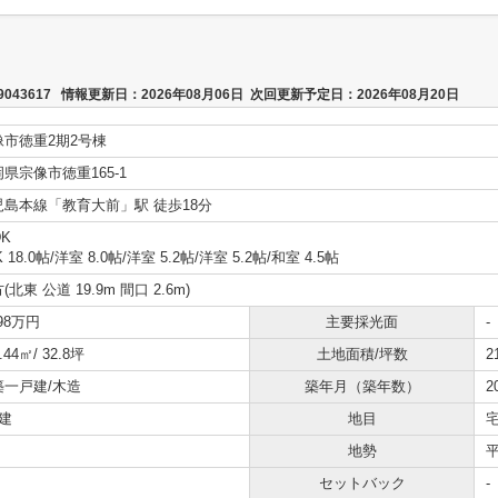
43617 情報更新日：2026年08月06日 次回更新予定日：2026年08月20日
像市徳重2期2号棟
県宗像市徳重165-1
児島本線「教育大前」駅 徒歩18分
DK
K 18.0帖
/
洋室 8.0帖
/
洋室 5.2帖
/
洋室 5.2帖
/
和室 4.5帖
(北東 公道 19.9m 間口 2.6m)
898万円
主要採光面
-
.44㎡/ 32.8坪
土地面積/坪数
2
築一戸建/木造
築年月（築年数）
2
建
地目
地勢
セットバック
-