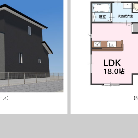
ース】
【