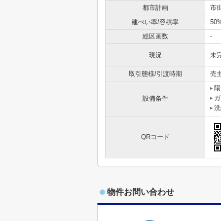
都市計画
市
建ぺい率/容積率
50
総区画数
-
現況
未
取引態様/引渡時期
売
陽
ガ
設備条件
洗
QRコード
物件お問い合わせ