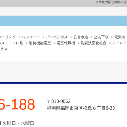
※写真や図と実際の現
ローリング
バルコニー
プロパンガス
公営水道
公共下水
電気有
バス・トイレ別
追焚機能浴室
浴室乾燥機
洗髪洗面化粧台
トイレ２
ガラス
6-188
〒813-0062
福岡県福岡市東区松島６丁目6-33
定休日:火曜日・水曜日