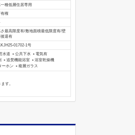
第一種低層住居専用
所有権
-
高さ最高限度有/敷地面積最低限度有/壁
面後退有
KJH25-01702-1号
営水道
公共下水
電気有
別
追焚機能浴室
浴室乾燥機
ターホン
複層ガラス
きます。