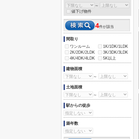
～
値下げ物件
4
件が該当
間取り
ワンルーム
1K/1DK/1LDK
2K/2DK/2LDK
3K/3DK/3LDK
4K/4DK/4LDK
5K以上
建物面積
～
土地面積
～
駅からの徒歩
築年数