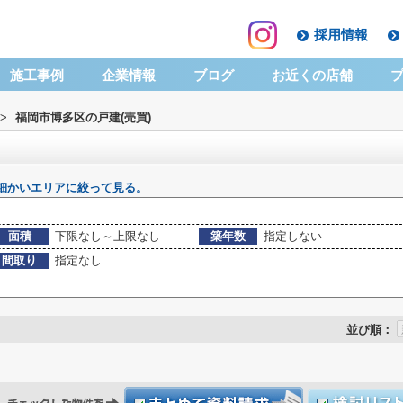
採用情報
施工事例
企業情報
ブログ
お近くの店舗
>
福岡市博多区の戸建(売買)
細かいエリアに絞って見る。
面積
下限なし～上限なし
築年数
指定しない
間取り
指定なし
並び順：