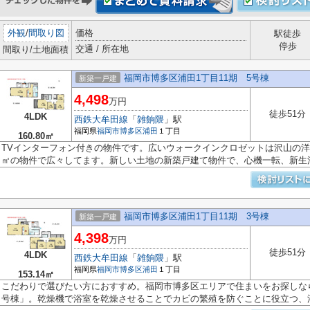
外観
/
間取り図
価格
駅徒歩
停歩
交通 / 所在地
間取り/土地面積
福岡市博多区浦田1丁目11期 5号棟
新築一戸建
4,498
万円
徒歩51分
4LDK
西鉄大牟田線
「
雑餉隈
」駅
福岡県
福岡市博多区
浦田
１丁目
160.80㎡
TVインターフォン付きの物件です。広いウォークインクロゼットは沢山の洋服
㎡の物件で広々してます。新しい土地の新築戸建て物件で、心機一転、新生活を
福岡市博多区浦田1丁目11期 3号棟
新築一戸建
4,398
万円
徒歩51分
4LDK
西鉄大牟田線
「
雑餉隈
」駅
福岡県
福岡市博多区
浦田
１丁目
153.14㎡
こだわりで選びたい方におすすめ。福岡市博多区エリアで住まいをお探しなら
号棟」。乾燥機で浴室を乾燥させることでカビの繁殖を防ぐことに役立つ、浴.