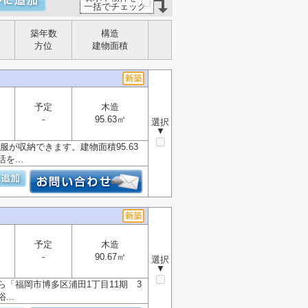
一括でチェック
築年数
構造
方位
建物面積
予定
木造
-
95.63㎡
選択
▼
が収納できます。建物面積95.63
...
予定
木造
-
90.67㎡
選択
▼
「福岡市博多区浦田1丁目11期 3
..