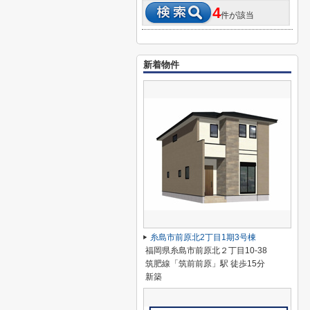
4
件が該当
新着物件
糸島市前原北2丁目1期3号棟
福岡県糸島市前原北２丁目10-38
筑肥線「筑前前原」駅 徒歩15分
新築