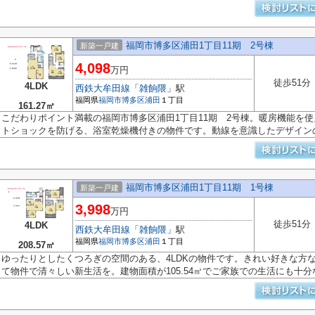
福岡市博多区浦田1丁目11期 2号棟
新築一戸建
4,098
万円
徒歩51分
4LDK
西鉄大牟田線
「
雑餉隈
」駅
福岡県
福岡市博多区
浦田
１丁目
161.27㎡
こだわりポイント満載の福岡市博多区浦田1丁目11期 2号棟。暖房機能を
トショックを防げる、浴室乾燥機付きの物件です。動線を意識したデザインの.
福岡市博多区浦田1丁目11期 1号棟
新築一戸建
3,998
万円
徒歩51分
4LDK
西鉄大牟田線
「
雑餉隈
」駅
福岡県
福岡市博多区
浦田
１丁目
208.57㎡
ゆったりとしたくつろぎの空間のある、4LDKの物件です。きれい好きな方
て物件で清々しい新生活を。建物面積が105.54㎡でご家族での生活にも十分な.