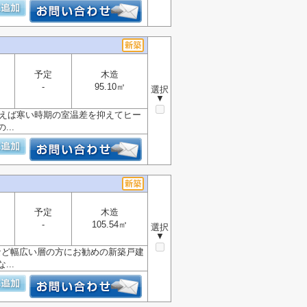
予定
木造
-
95.10㎡
選択
▼
使えば寒い時期の室温差を抑えてヒー
..
予定
木造
-
105.54㎡
選択
▼
など幅広い層の方にお勧めの新築戸建
..