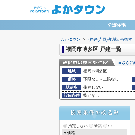
分譲住宅
よかタウン
>
(戸建(売買))地域から探す
福岡市博多区 戸建一覧
≫さらに
地域
福岡市博多区
価格
下限なし～上限なし
駅徒歩
指定しない
設備条件
指定なし
指定しない
新築
中古
▼価格