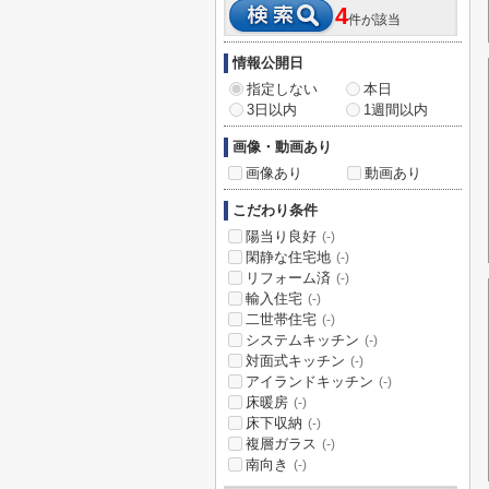
4
件が該当
情報公開日
指定しない
本日
3日以内
1週間以内
画像・動画あり
画像あり
動画あり
こだわり条件
陽当り良好
(-)
閑静な住宅地
(-)
リフォーム済
(-)
輸入住宅
(-)
二世帯住宅
(-)
システムキッチン
(-)
対面式キッチン
(-)
アイランドキッチン
(-)
床暖房
(-)
床下収納
(-)
複層ガラス
(-)
南向き
(-)