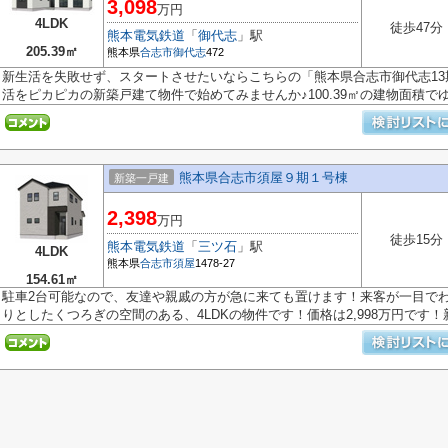
3,098
万円
4LDK
徒歩47分
熊本電気鉄道
「
御代志
」駅
205.39㎡
熊本県
合志市
御代志
472
新生活を失敗せず、スタートさせたいならこちらの「熊本県合志市御代志13
活をピカピカの新築戸建て物件で始めてみませんか♪100.39㎡の建物面積でゆっ
熊本県合志市須屋９期１号棟
新築一戸建
2,398
万円
徒歩15分
熊本電気鉄道
「
三ツ石
」駅
4LDK
熊本県
合志市
須屋
1478-27
154.61㎡
駐車2台可能なので、友達や親戚の方が急に来ても置けます！来客が一目でわ
りとしたくつろぎの空間のある、4LDKの物件です！価格は2,998万円です！新し