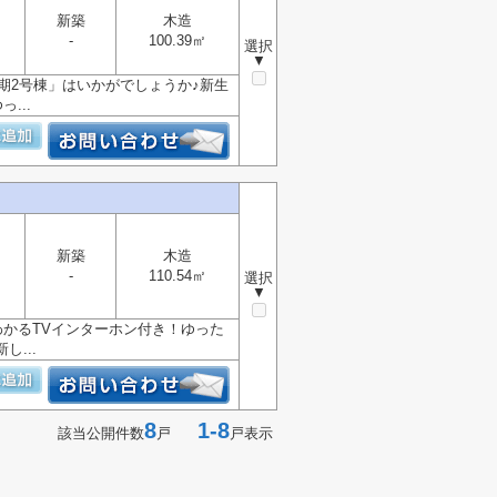
新築
木造
-
100.39㎡
選択
▼
期2号棟」はいかがでしょうか♪新生
...
新築
木造
-
110.54㎡
選択
▼
かるTVインターホン付き！ゆった
...
8
1-8
該当公開件数
戸
戸表示