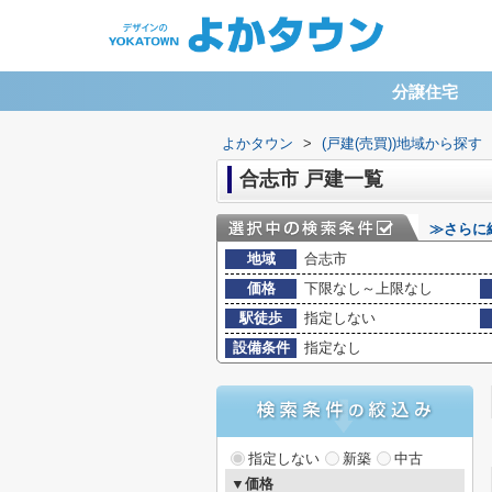
分譲住宅
よかタウン
>
(戸建(売買))地域から探す
合志市 戸建一覧
≫さらに
地域
合志市
価格
下限なし～上限なし
駅徒歩
指定しない
設備条件
指定なし
指定しない
新築
中古
▼価格