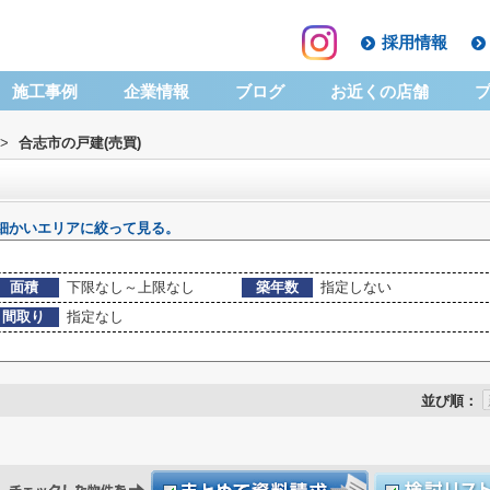
採用情報
施工事例
企業情報
ブログ
お近くの店舗
>
合志市の戸建(売買)
細かいエリアに絞って見る。
面積
下限なし～上限なし
築年数
指定しない
間取り
指定なし
並び順：