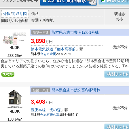
外観
/
間取り図
価格
駅徒歩
停歩
交通 / 所在地
間取り/土地面積
熊本県合志市豊岡12期1号棟
新築一戸建
3,898
万円
徒歩23分
4LDK
熊本電気鉄道
「
熊本高専前
」駅
熊本県
合志市
豊岡
2000-2136
238.25㎡
合志市エリアでの住まいなら、住み心地も快適な「熊本県合志市豊岡12期1
実している新築戸建ての物件はいかがでしょうか♪来訪者を確認できる、TVイン
熊本県合志市幾久富6期2号棟
新築一戸建
3,498
万円
徒歩25分
豊肥本線
「
光の森
」駅
4LDK
熊本県
合志市
幾久富
1866-605付近
133.64㎡