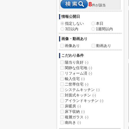
8
件が該当
情報公開日
指定しない
本日
3日以内
1週間以内
画像・動画あり
画像あり
動画あり
こだわり条件
陽当り良好
(-)
閑静な住宅地
(-)
リフォーム済
(-)
輸入住宅
(-)
二世帯住宅
(-)
システムキッチン
(-)
対面式キッチン
(-)
アイランドキッチン
(-)
床暖房
(-)
床下収納
(-)
複層ガラス
(-)
南向き
(-)