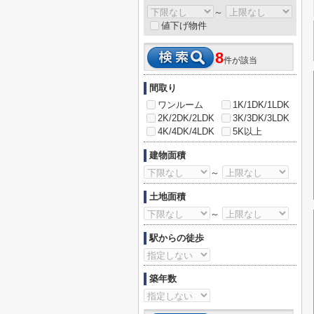
～
値下げ物件
8
件が該当
間取り
ワンルーム
1K/1DK/1LDK
2K/2DK/2LDK
3K/3DK/3LDK
4K/4DK/4LDK
5K以上
建物面積
～
土地面積
～
駅からの徒歩
築年数