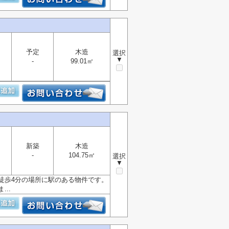
予定
木造
選択
▼
-
99.01㎡
新築
木造
-
104.75㎡
選択
▼
徒歩4分の場所に駅のある物件です。
..