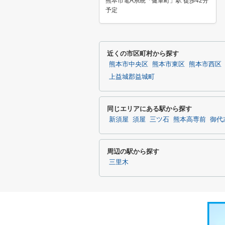
熊本市電A系統「健軍町」駅 徒歩42分
予定
近くの市区町村から探す
熊本市中央区
熊本市東区
熊本市西区
上益城郡益城町
同じエリアにある駅から探す
新須屋
須屋
三ツ石
熊本高専前
御代
周辺の駅から探す
三里木