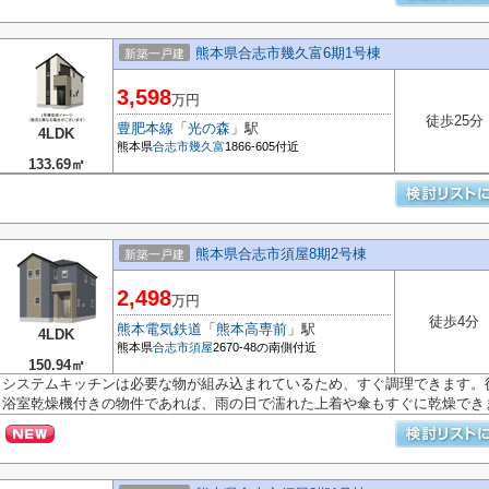
熊本県合志市幾久富6期1号棟
新築一戸建
3,598
万円
徒歩25分
豊肥本線
「
光の森
」駅
4LDK
熊本県
合志市
幾久富
1866-605付近
133.69㎡
熊本県合志市須屋8期2号棟
新築一戸建
2,498
万円
徒歩4分
熊本電気鉄道
「
熊本高専前
」駅
4LDK
熊本県
合志市
須屋
2670-48の南側付近
150.94㎡
システムキッチンは必要な物が組み込まれているため、すぐ調理できます。
浴室乾燥機付きの物件であれば、雨の日で濡れた上着や傘もすぐに乾燥できま.