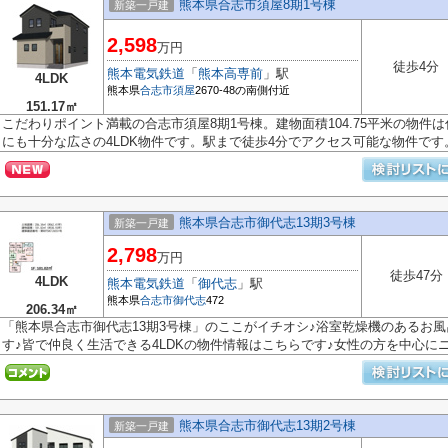
熊本県合志市須屋8期1号棟
新築一戸建
2,598
万円
徒歩4分
熊本電気鉄道
「
熊本高専前
」駅
4LDK
熊本県
合志市
須屋
2670-48の南側付近
151.17㎡
こだわりポイント満載の合志市須屋8期1号棟。建物面積104.75平米の物
にも十分な広さの4LDK物件です。駅まで徒歩4分でアクセス可能な物件です。生
熊本県合志市御代志13期3号棟
新築一戸建
2,798
万円
徒歩47分
4LDK
熊本電気鉄道
「
御代志
」駅
熊本県
合志市
御代志
472
206.34㎡
「熊本県合志市御代志13期3号棟」のここがイチオシ♪浴室乾燥機のあるお
す♪皆で仲良く生活できる4LDKの物件情報はこちらです♪女性の方を中心にニー
熊本県合志市御代志13期2号棟
新築一戸建