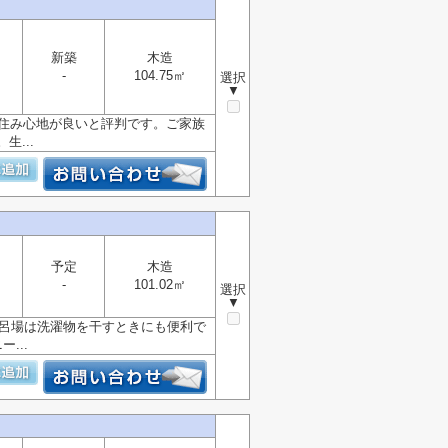
新築
木造
-
104.75㎡
選択
▼
件は住み心地が良いと評判です。ご家族
...
予定
木造
-
101.02㎡
選択
▼
風呂場は洗濯物を干すときにも便利で
...