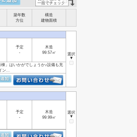
一括でチェック
築年数
構造
方位
建物面積
予定
木造
-
99.57㎡
選択
▼
号棟」はいかがでしょうか♪設備も充
...
予定
木造
選択
▼
-
99.99㎡