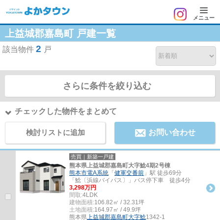
メニュー
上益城郡嘉島町 戸建一覧
2
該当物件
戸
さらに条件を絞り込む
チェックした物件をまとめて
検討リストに追加
お問い合わせ
売買｜新築一戸建
熊本県上益城郡嘉島町大字鯰4期2号棟
熊本市電A系統
「
健軍交番前
」駅 徒歩69分
「鯰〔浜線バイパス〕」バス停下車 徒歩4分
3,298万円
間取:
4LDK
建物面積:
106.82㎡ / 32.31坪
土地面積:
164.97㎡ / 49.9坪
熊本県
上益城郡嘉島町
大字鯰
1342-1