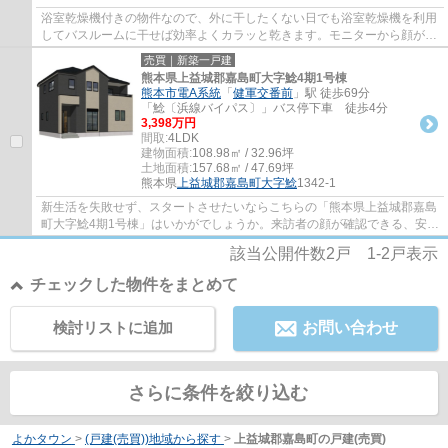
浴室乾燥機付きの物件なので、外に干したくない日でも浴室乾燥機を利用
してバスルームに干せば効率よくカラッと乾きます。モニターから顔が見
えるTVインターホン付きです。鞄や靴など...
売買｜新築一戸建
熊本県上益城郡嘉島町大字鯰4期1号棟
熊本市電A系統
「
健軍交番前
」駅 徒歩69分
「鯰〔浜線バイパス〕」バス停下車 徒歩4分
3,398万円
間取:
4LDK
建物面積:
108.98㎡ / 32.96坪
土地面積:
157.68㎡ / 47.69坪
熊本県
上益城郡嘉島町
大字鯰
1342-1
新生活を失敗せず、スタートさせたいならこちらの「熊本県上益城郡嘉島
町大字鯰4期1号棟」はいかがでしょうか。来訪者の顔が確認できる、安心
のTVインターホン付きです。建物面積は108...
該当公開件数
2
戸
1-2
戸表示
チェックした物件をまとめて
検討リストに追加
お問い合わせ
さらに条件を絞り込む
よかタウン
>
(戸建(売買))地域から探す
>
上益城郡嘉島町の戸建(売買)