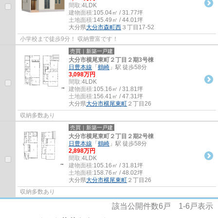
間取:
4LDK
建物面積:
105.04㎡ / 31.77坪
土地面積:
145.49㎡ / 44.01坪
大分県
大分市
森町西
３丁目17-52
小学校まで徒歩9分！ 収納豊富です！
売買｜新築一戸建
大分市横尾東町２丁目２期3号棟
日豊本線
「
鶴崎
」駅 徒歩58分
3,098万円
間取:
4LDK
建物面積:
105.16㎡ / 31.81坪
土地面積:
156.41㎡ / 47.31坪
大分県
大分市
横尾東町
２丁目26
収納多数あり
売買｜新築一戸建
大分市横尾東町２丁目２期2号棟
日豊本線
「
鶴崎
」駅 徒歩58分
2,898万円
間取:
4LDK
建物面積:
105.16㎡ / 31.81坪
土地面積:
158.76㎡ / 48.02坪
大分県
大分市
横尾東町
２丁目26
収納多数あり
該当公開件数
6
戸
1-6
戸表示