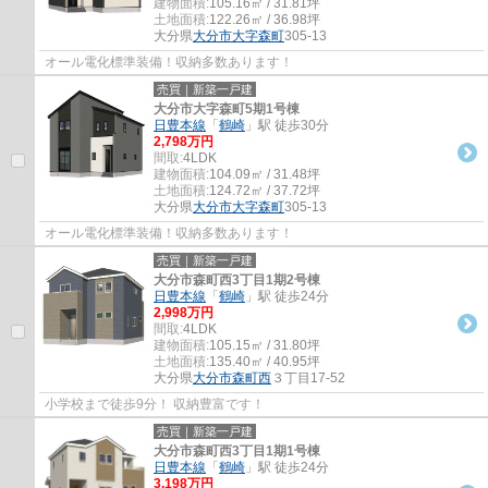
建物面積:
105.16㎡ / 31.81坪
土地面積:
122.26㎡ / 36.98坪
大分県
大分市
大字森町
305-13
オール電化標準装備！収納多数あります！
売買｜新築一戸建
大分市大字森町5期1号棟
日豊本線
「
鶴崎
」駅 徒歩30分
2,798万円
間取:
4LDK
建物面積:
104.09㎡ / 31.48坪
土地面積:
124.72㎡ / 37.72坪
大分県
大分市
大字森町
305-13
オール電化標準装備！収納多数あります！
売買｜新築一戸建
大分市森町西3丁目1期2号棟
日豊本線
「
鶴崎
」駅 徒歩24分
2,998万円
間取:
4LDK
建物面積:
105.15㎡ / 31.80坪
土地面積:
135.40㎡ / 40.95坪
大分県
大分市
森町西
３丁目17-52
小学校まで徒歩9分！ 収納豊富です！
売買｜新築一戸建
大分市森町西3丁目1期1号棟
日豊本線
「
鶴崎
」駅 徒歩24分
3,198万円