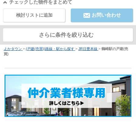
チェックした物件をまとめて
検討リストに追加
お問い合わせ
さらに条件を絞り込む
よかタウン
>
(戸建(売買))路線・駅から探す
>
JR日豊本線
>
鶴崎駅の戸建(売
買)