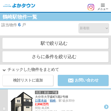
メニュー
鶴崎駅物件一覧
6
該当物件
戸
駅で絞り込む
さらに条件を絞り込む
チェックした物件をまとめて
検討リストに追加
お問い合わせ
売買｜新築一戸建
大分市大字森町5期2号棟
日豊本線
「
鶴崎
」駅 徒歩30分
2,998万円
間取:
4LDK