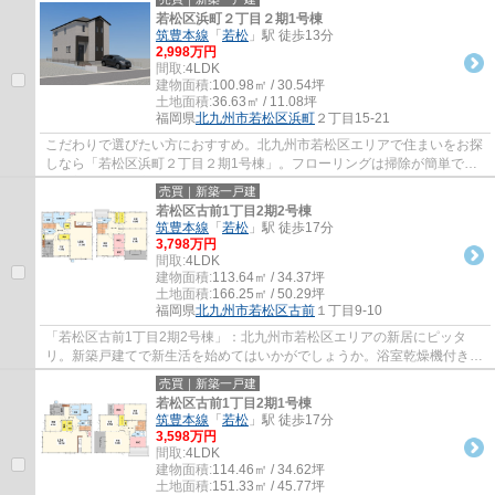
若松区浜町２丁目２期1号棟
筑豊本線
「
若松
」駅 徒歩13分
2,998万円
間取:
4LDK
建物面積:
100.98㎡ / 30.54坪
土地面積:
36.63㎡ / 11.08坪
福岡県
北九州市若松区
浜町
２丁目15-21
こだわりで選びたい方におすすめ。北九州市若松区エリアで住まいをお探
しなら「若松区浜町２丁目２期1号棟」。フローリングは掃除が簡単で
す。美味しくて安全なお水を使用できる浄水器...
売買｜新築一戸建
若松区古前1丁目2期2号棟
筑豊本線
「
若松
」駅 徒歩17分
3,798万円
間取:
4LDK
建物面積:
113.64㎡ / 34.37坪
土地面積:
166.25㎡ / 50.29坪
福岡県
北九州市若松区
古前
１丁目9-10
「若松区古前1丁目2期2号棟」：北九州市若松区エリアの新居にピッタ
リ。新築戸建てで新生活を始めてはいかがでしょうか。浴室乾燥機付きの
物件なので、乾燥機で浴室を乾燥させることが...
売買｜新築一戸建
若松区古前1丁目2期1号棟
筑豊本線
「
若松
」駅 徒歩17分
3,598万円
間取:
4LDK
建物面積:
114.46㎡ / 34.62坪
土地面積:
151.33㎡ / 45.77坪