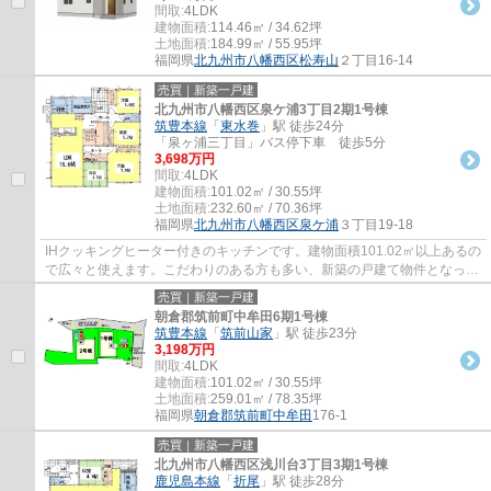
間取:
4LDK
建物面積:
114.46㎡ / 34.62坪
土地面積:
184.99㎡ / 55.95坪
福岡県
北九州市八幡西区
松寿山
２丁目16-14
売買｜新築一戸建
北九州市八幡西区泉ケ浦3丁目2期1号棟
筑豊本線
「
東水巻
」駅 徒歩24分
「泉ヶ浦三丁目」バス停下車 徒歩5分
3,698万円
間取:
4LDK
建物面積:
101.02㎡ / 30.55坪
土地面積:
232.60㎡ / 70.36坪
福岡県
北九州市八幡西区
泉ケ浦
３丁目19-18
IHクッキングヒーター付きのキッチンです。建物面積101.02㎡以上あるの
で広々と使えます。こだわりのある方も多い、新築の戸建て物件となって
おります。冬でも暖かく過ごせるオール電...
売買｜新築一戸建
朝倉郡筑前町中牟田6期1号棟
筑豊本線
「
筑前山家
」駅 徒歩23分
3,198万円
間取:
4LDK
建物面積:
101.02㎡ / 30.55坪
土地面積:
259.01㎡ / 78.35坪
福岡県
朝倉郡筑前町
中牟田
176-1
売買｜新築一戸建
北九州市八幡西区浅川台3丁目3期1号棟
鹿児島本線
「
折尾
」駅 徒歩28分