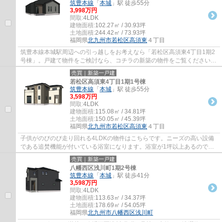
筑豊本線
「
本城
」駅 徒歩55分
3,998万円
間取:
4LDK
建物面積:
102.27㎡ / 30.93坪
土地面積:
244.42㎡ / 73.93坪
福岡県
北九州市若松区
高須東
４丁目
筑豊本線本城駅周辺への引っ越しをお考えなら「若松区高須東4丁目1期2
号棟」。戸建て物件をご検討なら、コチラの新築の物件をご覧ください。
TVインターホン付きなので、女性の方も安心...
売買｜新築一戸建
若松区高須東4丁目1期1号棟
筑豊本線
「
本城
」駅 徒歩55分
3,598万円
間取:
4LDK
建物面積:
115.08㎡ / 34.81坪
土地面積:
150.05㎡ / 45.39坪
福岡県
北九州市若松区
高須東
４丁目
子供がのびのび走り回れる4LDKの物件はこちらです。ニーズの高い設備
である追焚機能が付いている浴室になります。浴室が1坪以上あるので、
お風呂でゆったりとリラックスしていただけま...
売買｜新築一戸建
八幡西区浅川町1期2号棟
筑豊本線
「
本城
」駅 徒歩41分
3,598万円
間取:
4LDK
建物面積:
113.63㎡ / 34.37坪
土地面積:
178.69㎡ / 54.05坪
福岡県
北九州市八幡西区
浅川町