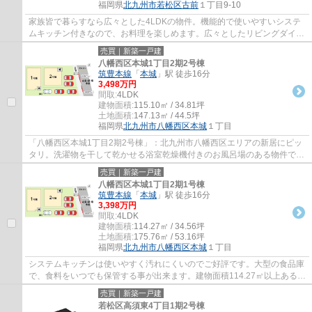
福岡県
北九州市若松区
古前
１丁目9-10
家族皆で暮らすなら広々とした4LDKの物件。機能的で使いやすいシステ
ムキッチン付きなので、お料理を楽しめます。広々としたリビングダイニ
ングが18帖以上あるので、日々の生活に余裕...
売買｜新築一戸建
八幡西区本城1丁目2期2号棟
筑豊本線
「
本城
」駅 徒歩16分
3,498万円
間取:
4LDK
建物面積:
115.10㎡ / 34.81坪
土地面積:
147.13㎡ / 44.5坪
福岡県
北九州市八幡西区
本城
１丁目
「八幡西区本城1丁目2期2号棟」：北九州市八幡西区エリアの新居にピッ
タリ。洗濯物を干して乾かせる浴室乾燥機付きのお風呂場のある物件で
す。建物面積115.1㎡もあるので有効活用しま...
売買｜新築一戸建
八幡西区本城1丁目2期1号棟
筑豊本線
「
本城
」駅 徒歩16分
3,398万円
間取:
4LDK
建物面積:
114.27㎡ / 34.56坪
土地面積:
175.76㎡ / 53.16坪
福岡県
北九州市八幡西区
本城
１丁目
システムキッチンは使いやすく汚れにくいのでご好評です。大型の食品庫
で、食料をいつでも保管する事が出来ます。建物面積114.27㎡以上あるの
で広々と使えます。窓が複層ガラスになっ...
売買｜新築一戸建
若松区高須東4丁目1期2号棟