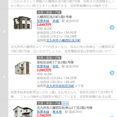
こだわりポイント満載の八幡西区浅川町1期2号棟。生乾きの洗濯物をしっ
かり乾かしたい時でもすぐに乾燥できる、浴室乾燥機付きの物件です。
TVインターホン付きでお子様のお留守番も安...
売買｜新築一戸建
八幡西区浅川町1期1号棟
筑豊本線
「
本城
」駅 徒歩41分
3,698万円
間取:
4LDK
建物面積:
115.43㎡ / 34.91坪
土地面積:
179.17㎡ / 54.19坪
福岡県
北九州市八幡西区
浅川町
北九州市八幡西区エリアでの住まいなら、住み心地も快適な「八幡西区浅
川町1期1号棟」はいかがでしょうか。追焚機能浴室は利便性が高いので、
あって損はありません。家族皆で暮らすな...
売買｜新築一戸建
若松区浜町3丁目2期1号棟
筑豊本線
「
若松
」駅 徒歩16分
3,098万円
間取:
4LDK
建物面積:
113.24㎡ / 34.25坪
土地面積:
130.26㎡ / 39.4坪
福岡県
北九州市若松区
浜町
３丁目
筑豊本線若松駅周辺への引っ越しをお考えなら「若松区浜町3丁目2期1号
棟」。こちらの物件は洗面所が独立しています。浴室乾燥機のあるお風呂
場は洗濯物を干すときにも便利です。建物面...
売買｜新築一戸建
新築
北九州市八幡西区松寿山2丁目2期1号棟
筑豊本線
「
東水巻
」駅 徒歩24分
3,798万円