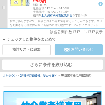
2,798万円
間取:
4LDK
建物面積:
112.61㎡ / 34.06坪
土地面積:
136.32㎡ / 41.23坪
福岡県
北九州市八幡西区
浅川台
３丁目4-10
和室がありますので、食事とお茶の雰囲気を変えることができます。生活
を充実させる利便性が高い新築の戸建て物件です。2ヶ所にクロゼットを
設けており、収納力も自慢のポイントです。...
該当公開件数
17
戸
1-17
戸表示
チェックした物件をまとめて
検討リストに追加
お問い合わせ
さらに条件を絞り込む
よかタウン
>
(戸建(売買))路線・駅から探す
>
JR筑豊本線の戸建(売買)