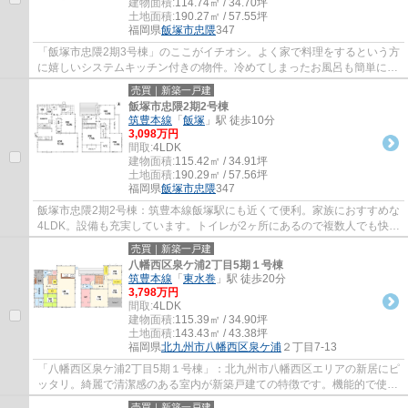
建物面積:
114.74㎡ / 34.70坪
土地面積:
190.27㎡ / 57.55坪
福岡県
飯塚市
忠隈
347
「飯塚市忠隈2期3号棟」のここがイチオシ。よく家で料理をするという方
に嬉しいシステムキッチン付きの物件。冷めてしまったお風呂も簡単に温
めなおすことができる追焚のある浴室です...
売買｜新築一戸建
飯塚市忠隈2期2号棟
筑豊本線
「
飯塚
」駅 徒歩10分
3,098万円
間取:
4LDK
建物面積:
115.42㎡ / 34.91坪
土地面積:
190.29㎡ / 57.56坪
福岡県
飯塚市
忠隈
347
飯塚市忠隈2期2号棟：筑豊本線飯塚駅にも近くて便利。家族におすすめな
4LDK。設備も充実しています。トイレが2ヶ所にあるので複数人でも快適
に暮らせます。来訪者をモニターで確認でき...
売買｜新築一戸建
八幡西区泉ケ浦2丁目5期１号棟
筑豊本線
「
東水巻
」駅 徒歩20分
3,798万円
間取:
4LDK
建物面積:
115.39㎡ / 34.90坪
土地面積:
143.43㎡ / 43.38坪
福岡県
北九州市八幡西区
泉ケ浦
２丁目7-13
「八幡西区泉ケ浦2丁目5期１号棟」：北九州市八幡西区エリアの新居にピ
ッタリ。綺麗で清潔感のある室内が新築戸建ての特徴です。機能的で使い
やすいシステムキッチン付きなので、お料...
売買｜新築一戸建