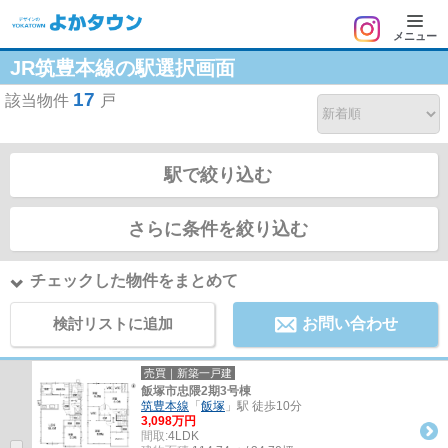
メニュー
JR筑豊本線の駅選択画面
17
該当物件
戸
駅で絞り込む
さらに条件を絞り込む
チェックした物件をまとめて
検討リストに追加
お問い合わせ
売買｜新築一戸建
飯塚市忠隈2期3号棟
筑豊本線
「
飯塚
」駅 徒歩10分
3,098万円
間取:
4LDK