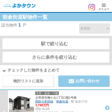
メニュー
朝倉街道駅物件一覧
1
該当物件
戸
駅で絞り込む
さらに条件を絞り込む
チェックした物件をまとめて
検討リストに追加
お問い合わせ
売買｜新築一戸建
太宰府市梅ケ丘1丁目3期2号棟
西鉄大牟田線
「
朝倉街道
」駅 徒歩17分
3,798万円
間取:
4LDK