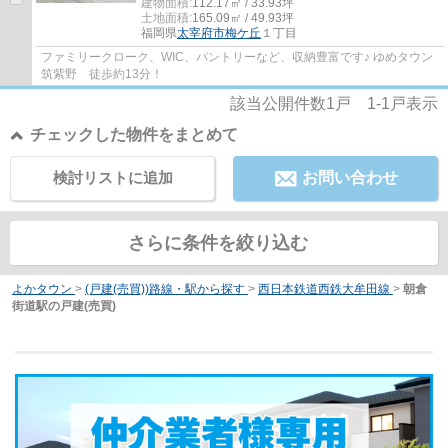
建物面積:
112.17㎡ / 33.93坪
土地面積:
165.09㎡ / 49.93坪
福岡県
太宰府市
梅ケ丘
１丁目
ファミリークローク、WIC、パントリーなど、収納豊富です♪ ゆめタウン
筑紫野 徒歩約13分！
該当公開件数
1
戸
1-1
戸表示
チェックした物件をまとめて
検討リストに追加
お問い合わせ
さらに条件を絞り込む
よかタウン
>
(戸建(売買))路線・駅から探す
>
西日本鉄道西鉄大牟田線
>
朝倉
街道駅の戸建(売買)